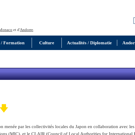
Monaco
et d'
Andorre
.
 / Formation
Culture
Actualités / Diplomatie
Andor
🡇
menée par les collectivités locales du Japon en collaboration avec les
ns (MIC), et le CLAIR (Council of Local Authorities for International Rel