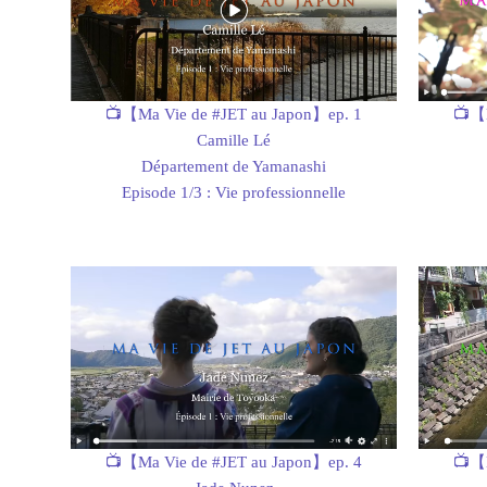
📺【Ma Vie de #JET au Japon】ep. 1
📺【M
Camille Lé
Département de Yamanashi
Episode 1/3 : Vie professionnelle
📺【M
📺【Ma Vie de #JET au Japon】ep. 4