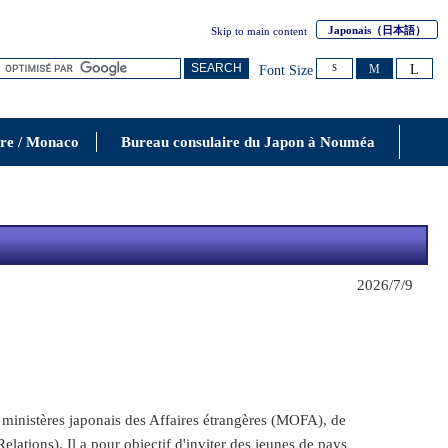
Japonais
（日本語）
Skip to main content
L
SEARCH
M
Font Size
S
re / Monaco
Bureau consulaire du Japon à Nouméa
2026/7/9
 ministères japonais des Affaires étrangères (MOFA), de
ations). Il a pour objectif d'inviter des jeunes de pays