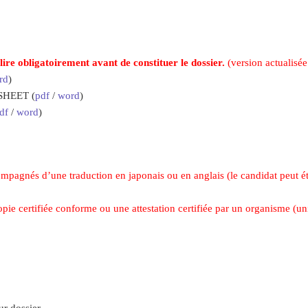
lire obligatoirement avant de constituer le dossier.
(version actualisé
rd
)
HEET (
pdf
/
word
)
df
/
word
)
ompagnés d’une traduction en japonais ou en anglais (le candidat peut ét
pie certifiée conforme ou une attestation certifiée par un organisme (un