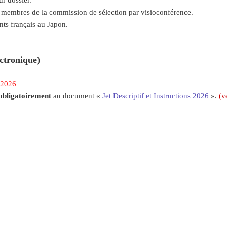
ur dossier.
s membres de la commission de sélection par visioconférence.
ants français au Japon.
ectronique)
r 2026
obligatoirement
au document «
Jet Descriptif et Instructions 2026
».
(v