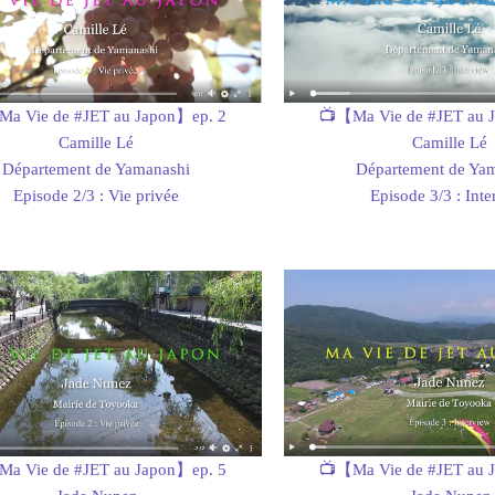
📺【Ma Vie de #JET au 
a Vie de #JET au Japon】ep. 2
Camille Lé
Camille Lé
Département de Ya
Département de Yamanashi
Episode 3/3 : Inte
Episode 2/3 : Vie privée
a Vie de #JET au Japon】ep. 5
📺【Ma Vie de #JET au 