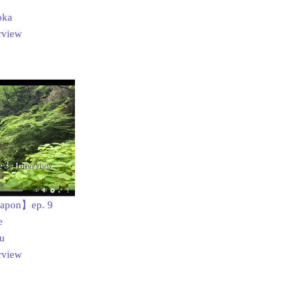
oka
rview
Japon】ep. 9
e
u
rview