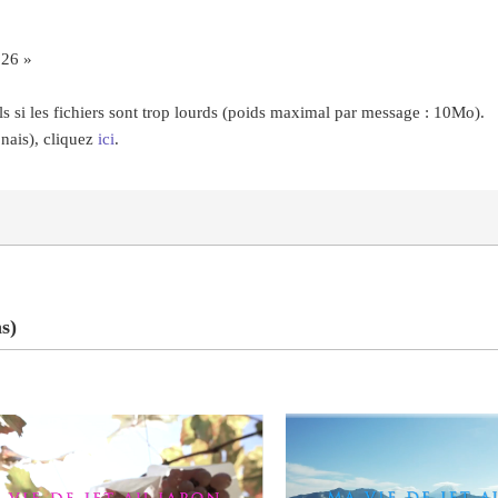
026 »
ls si les fichiers sont trop lourds (poids maximal par message : 10Mo).
nais), cliquez
ici
.
s)