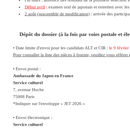
Fin mars : annonce des résultats de la première sélection s
Début avril
: examen oral de japonais et entretien avec le
2 août (susceptible de modification)
: arrivée des particip
Dépôt du dossier (à la fois par voies postale et él
• Date limite d'envoi pour les candidats ALT et CIR :
le 9 févrie
Pour connaître la liste des pièces à fournir, veuillez vous référer
• Envoi postal :
Ambassade du Japon en France
Service culturel
7, avenue Hoche
75008 Paris
*Indiquer sur l'enveloppe « JET 2026 »
• Envoi électronique :
Service culturel