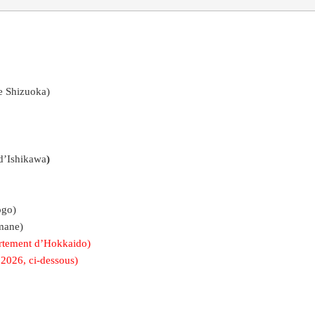
e Shizuoka)
d’Ishikawa
)
ogo)
mane)
rtement d’Hokkaido)
s 2026, ci-dessous)