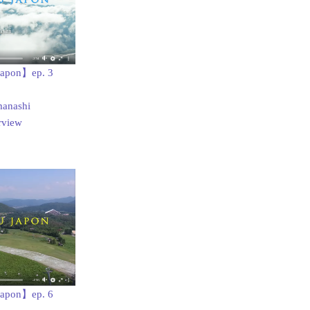
Japon】ep. 3
manashi
rview
Japon】ep. 6