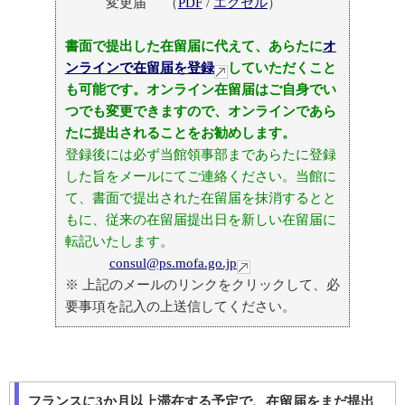
変更届 （
PDF
/
エクセル
）
書面で提出した在留届に代えて、あらたに
オ
ンラインで在留届を登録
していただくこと
も可能です。オンライン在留届はご自身でい
つでも変更できますので、オンラインであら
たに提出されることをお勧めします。
登録後には必ず当館領事部まであらたに登録
した旨をメールにてご連絡ください。当館に
て、書面で提出された在留届を抹消するとと
もに、従来の在留届提出日を新しい在留届に
転記いたします。
consul@ps.mofa.go.jp
※ 上記のメールのリンクをクリックして、必
要事項を記入の上送信してください。
フランスに3か月以上滞在する予定で、在留届をまだ提出