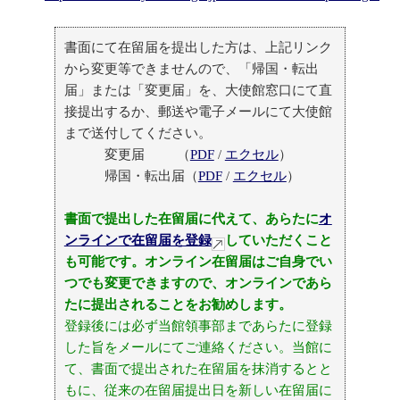
書面にて在留届を提出した方は、上記リンク
から変更等できませんので、「帰国・転出
届」または「変更届」を、大使館窓口にて直
接提出するか、郵送や電子メールにて大使館
まで送付してください。
変更届 （
PDF
/
エクセル
）
帰国・転出届（
PDF
/
エクセル
）
書面で提出した在留届に代えて、あらたに
オ
ンラインで在留届を登録
していただくこと
も可能です。オンライン在留届はご自身でい
つでも変更できますので、オンラインであら
たに提出されることをお勧めします。
登録後には必ず当館領事部まであらたに登録
した旨をメールにてご連絡ください。当館に
て、書面で提出された在留届を抹消するとと
もに、従来の在留届提出日を新しい在留届に