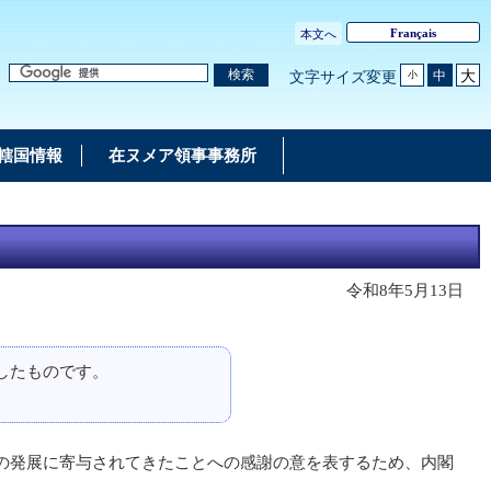
Français
本文へ
大
検索
中
文字サイズ変更
小
轄国情報
在ヌメア領事事務所
令和8年5月13日
したものです。
の発展に寄与されてきたことへの感謝の意を表するため、内閣