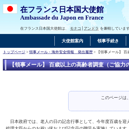
在フランス日本国大使館
Ambassade du Japon en France
在フランス日本国大使館は、
モナコ
アンドラ
を兼轄していま
大使館案内
領事手続き
トップページ
>
領事メール・海外安全情報 発出履歴
> 【領事メール】 
【領事メール】 百歳以上の高齢者調査（ご協力の
このページは
日本政府では、老人の日の記念行事として、今年度百歳を迎え
総理大臣からのお祝い状および記念品の贈呈を実施していま