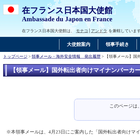
在フランス日本国大使館
Ambassade du Japon en France
在フランス日本国大使館は、
モナコ
アンドラ
を兼轄していま
大使館案内
領事手続き
トップページ
>
領事メール・海外安全情報 発出履歴
> 【領事メール】国
【領事メール】国外転出者向けマイナンバーカー
このページは
※本領事メールは、4月23日にご案内した「国外転出者向けマ