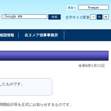
Français
本文へ
大
検索
中
文字サイズ変更
小
轄国情報
在ヌメア領事事務所
令和8年5月15日
したものです。
運用開始日等を正式にお知らせするものです。