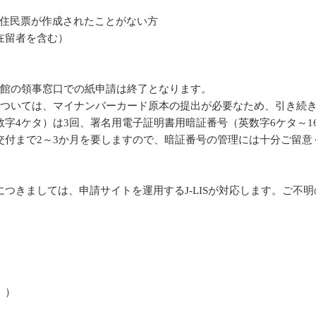
以降に住民票が作成されたことがない方
在留者を含む）
公館の領事窓口での紙申請は終了となります。
については、マイナンバーカード原本の提出が必要なため、引き続
字4ケタ）は3回、署名用電子証明書用暗証番号（英数字6ケタ～1
交付まで2～3か月を要しますので、暗証番号の管理には十分ご留意
つきましては、申請サイトを運用するJ-LISが対応します。ご不
。）