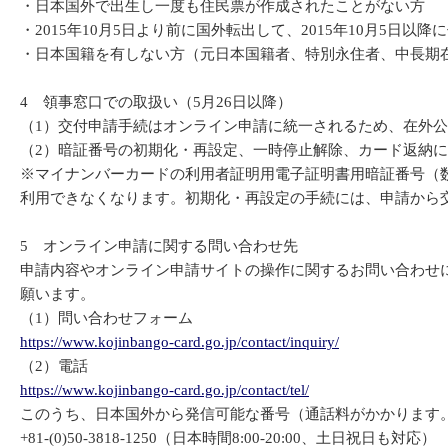
・日本国外で出生し一度も住民票が作成されたことがない方
・2015年10月5日より前に国外転出して、2015年10月5日
・日本国籍を有しない方（元日本国籍者、特別永住者、中長期
4 領事窓口での取扱い（5月26日以降）
（1）交付申請手続はオンライン申請に統一されるため、在外
（2）暗証番号の初期化・再設定、一時停止解除、カード返納
※マイナンバーカードの利用者証明用電子証明書用暗証番号（数
利用できなくなります。初期化・再設定の手続には、申請から
5 オンライン申請に関する問い合わせ先
申請内容やオンライン申請サイトの操作に関するお問い合わせに
願います。
（1）問い合わせフォーム
https://www.kojinbango-card.go.jp/contact/inquiry/
（2）電話
https://www.kojinbango-card.go.jp/contact/tel/
このうち、日本国外から発信可能な番号（通話料がかかります
+81-(0)50-3818-1250（日本時間8:00-20:00、土日祝日も対応）