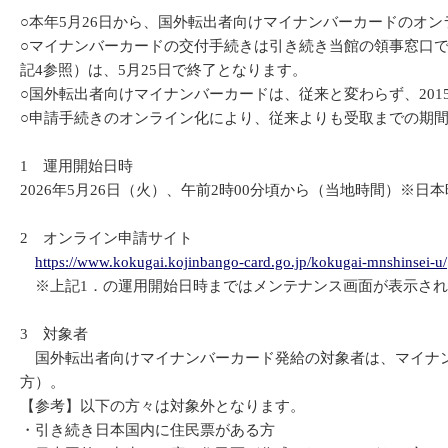
○本年5月26日から、国外転出者向けマイナンバーカードのオ
○マイナンバーカードの交付手続きは引き続き当館の領事窓口
記4参照）は、5月25日で終了となります。
○国外転出者向けマイナンバーカードは、従来と変わらず、201
○申請手続きのオンライン化により、従来よりも受取までの期
1 運用開始日時
2026年5月26日（火）、午前2時00分頃から（当地時間）※日本
2 オンライン申請サイト
https://www.kokugai.kojinbango-card.go.jp/kokugai-mnshinsei-u/
※上記1．の運用開始日時まではメンテナンス画面が表示され
3 対象者
国外転出者向けマイナンバーカード発給の対象者は、マイナンバ
方）。
【参考】以下の方々は対象外となります。
・引き続き日本国内に住民票がある方