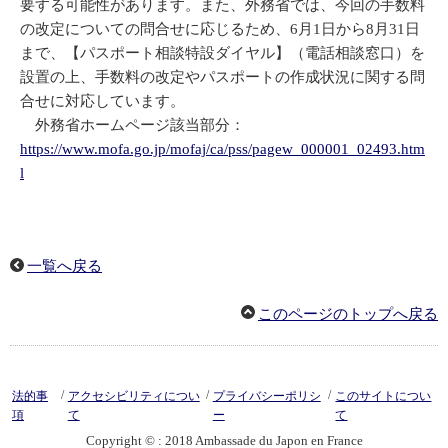
要する可能性があります。また、外務省では、今回の手数料
の改定についての問合せに応じるため、6月1日から8月31日
まで、【パスポート相談特設ダイヤル】（電話相談窓口）を
設置の上、手数料の改定やパスポートの作成状況に関する問
合せに対応しています。
外務省ホームページ該当部分：
https://www.mofa.go.jp/mofaj/ca/pss/pagew_000001_02493.htm
l
一覧へ戻る
このページのトップへ戻る
/
/
/
法的事
アクセシビリティについ
プライバシーポリシ
このサイトについ
項
て
ー
て
Copyright © : 2018 Ambassade du Japon en France