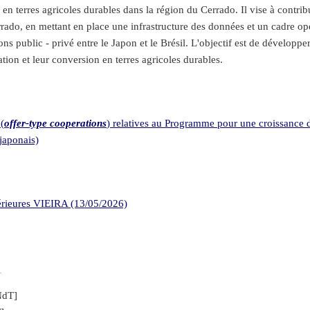
 en terres agricoles durables dans la région du Cerrado. Il vise à cont
rrado, en mettant en place une infrastructure des données et un cadre opé
ions public - privé entre le Japon et le Brésil. L'objectif est de dévelop
on et leur conversion en terres agricoles durables.
(
offer-type cooperations
) relatives au Programme pour une croissance du
japonais)
térieures VIEIRA (13/05/2026)
NdT]