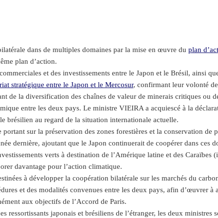
 bilatérale dans de multiples domaines par la mise en œuvre du
plan d’ac
même plan d’action.
ommerciales et des investissements entre le Japon et le Brésil, ainsi qu
riat stratégique entre le Japon et le Mercosur
, confirmant leur volonté d
ant de la diversification des chaînes de valeur de minerais critiques ou 
omique entre les deux pays. Le ministre VIEIRA a acquiescé à la déclarat
 brésilien au regard de la situation internationale actuelle.
portant sur la préservation des zones forestières et la conservation de 
année dernière, ajoutant que le Japon continuerait de coopérer dans ces
nvestissements verts à destination de l’Amérique latine et des Caraïbes (
aborer davantage pour l’action climatique.
estinées à développer la coopération bilatérale sur les marchés du carb
dures et des modalités convenues entre les deux pays, afin d’œuvrer à 
ément aux objectifs de l’Accord de Paris.
 ressortissants japonais et brésiliens de l’étranger, les deux ministres