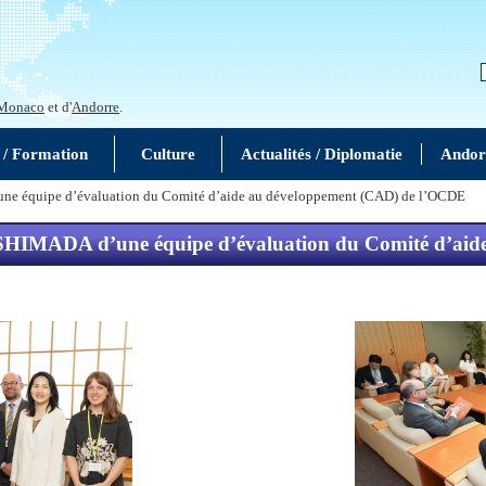
Monaco
et d'
Andorre
.
 / Formation
Culture
Actualités / Diplomatie
Andor
d’une équipe d’évaluation du Comité d’aide au développement (CAD) de l’OCDE
aire SHIMADA d’une équipe d’évaluation du Comité d’a