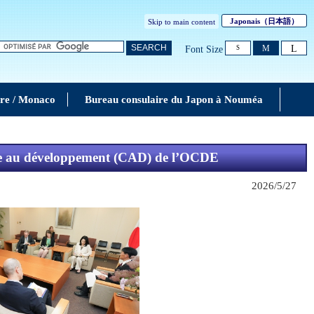
Japonais
（日本語）
Skip to main content
L
SEARCH
M
Font Size
S
re / Monaco
Bureau consulaire du Japon à Nouméa
ide au développement (CAD) de l’OCDE
2026/5/27