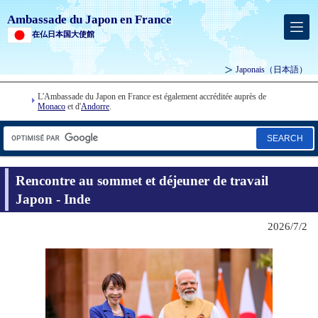
Ambassade du Japon en France
在仏日本国大使館
Japonais
（日本語）
L'Ambassade du Japon en France est également accréditée auprès de
Monaco
et d'
Andorre
.
SEARCH
Rencontre au sommet et déjeuner de travail
Japon - Inde
2026/7/2