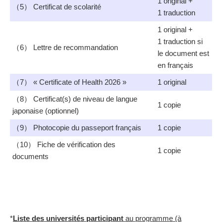
1 original +
（5） Certificat de scolarité
1 traduction
1 original +
1 traduction
si
（6） Lettre de recommandation
le document est
en français
（7） « Certificate of Health 2026 »
1 original
（8） Certificat(s) de niveau de langue
1 copie
japonaise (optionnel)
（9） Photocopie du passeport français
1 copie
（10） Fiche de vérification des
1 copie
documents
*
Liste des universités participant
au programme (à